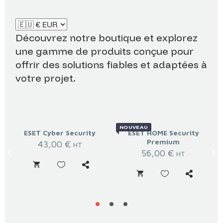
Découvrez
notre
boutique
et
explorez
une
gamme
de
produits
conçue
pour
offrir
des
solutions
fiables
et
adaptées
à
votre
projet.
NOUVEAU
ESET Cyber Security
ESET HOME Security
Premium
43,00
€
HT
56,00
€
HT