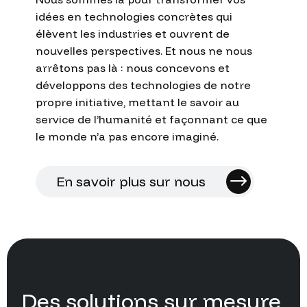
idées
en
technologies
concrètes
qui
élèvent
les
industries
et
ouvrent
de
nouvelles
perspectives.
Et
nous
ne
nous
arrêtons
pas
là
:
nous
concevons
et
développons
des
technologies
de
notre
propre
initiative,
mettant
le
savoir
au
service
de
l’humanité
et
façonnant
ce
que
le
monde
n’a
pas
encore
imaginé.
En savoir plus sur nous
Des
solutions
sur
mesure