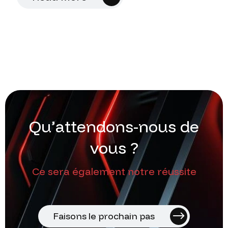
Q
u
’
a
t
t
e
n
d
o
n
s
-
n
o
u
s
d
e
v
o
u
s
?
Ce sera également notre réussite
Faisons le prochain pas