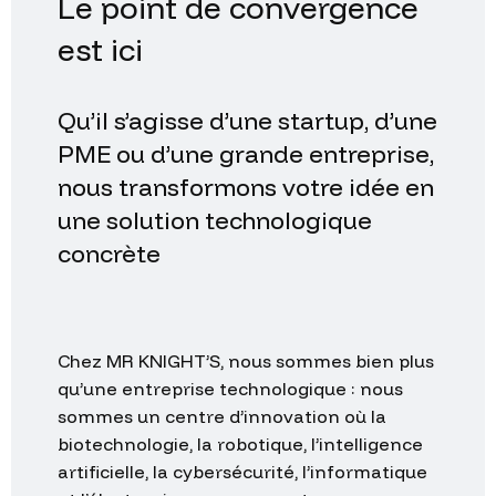
est
ici
Qu’il
s’agisse
d’une
startup,
d’une
PME
ou
d’une
grande
entreprise,
nous
transformons
votre
idée
en
une
solution
technologique
concrète
Chez
MR
KNIGHT’S,
nous
sommes
bien
plus
qu’une
entreprise
technologique
:
nous
sommes
un
centre
d’innovation
où
la
biotechnologie,
la
robotique,
l’intelligence
artificielle,
la
cybersécurité,
l’informatique
et
l’électronique
convergent
pour