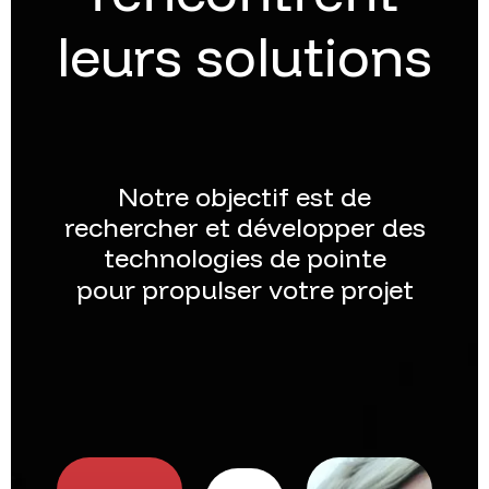
leurs
solutions
Notre objectif est de
rechercher et développer des
technologies de pointe
p
o
u
r
p
r
o
p
u
l
s
e
r
v
o
t
r
e
p
r
o
j
e
t