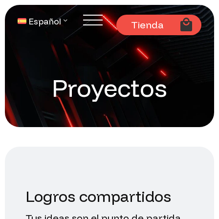
Español
Tienda
Proyectos
Logros
compartidos
Tus
ideas
son
el
punto
de
partida.