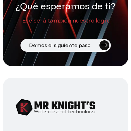
¿
Q
u
é
e
s
p
e
r
a
m
o
s
d
e
t
i
?
Ese será también nuestro logro
Demos el siguiente paso